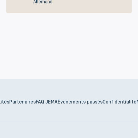
Allemand
ités
Partenaires
FAQ JEMA
Événements passés
Confidentialité