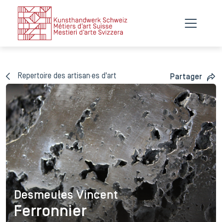
Repertoire des artisan·es d'art
Partager
Desmeules Vincent
Desmeules Vincent
Ferronnier