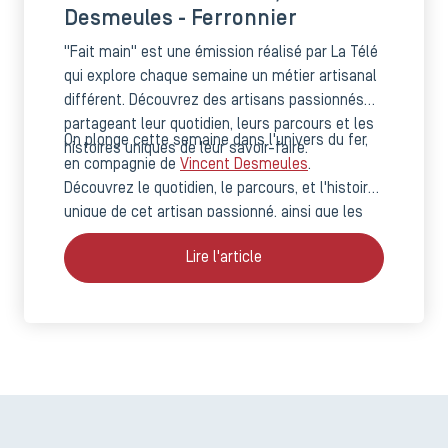
Desmeules - Ferronnier
"Fait main" est une émission réalisé par La Télé
qui explore chaque semaine un métier artisanal
différent. Découvrez des artisans passionnés
partageant leur quotidien, leurs parcours et les
On plonge cette semaine dans l'univers du fer,
histoires uniques de leur savoir-faire.
en compagnie de
Vincent Desmeules
.
Découvrez le quotidien, le parcours, et l'histoire
unique de cet artisan passionné, ainsi que les
techniques et savoir-faire qui animent son
Lire l'article
métier.