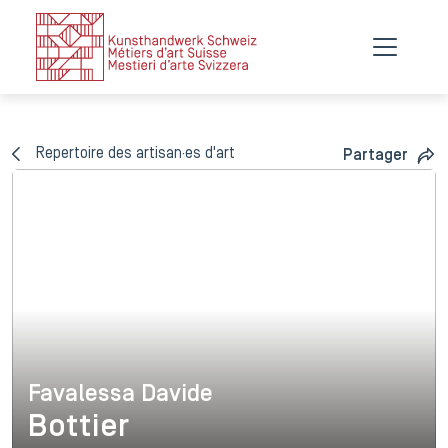
Repertoire des artisan·es d'art
Partager
Favalessa Davide
Favalessa Davide
Bottier