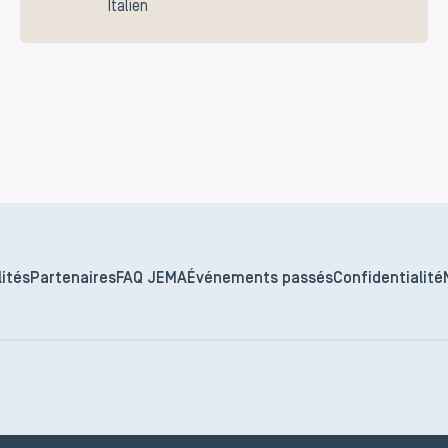
Italien
ités
Partenaires
FAQ JEMA
Événements passés
Confidentialité