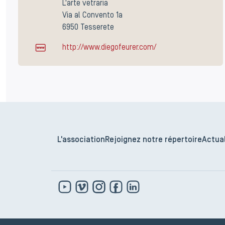
L'arte vetraria
Via al Convento 1a
6950 Tesserete
http://www.diegofeurer.com/
L'association
Rejoignez notre répertoire
Actual