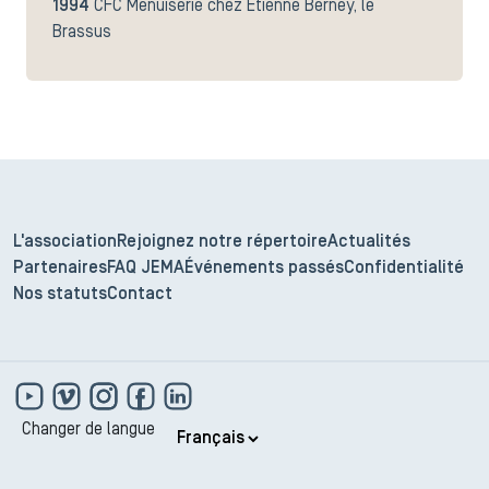
1994
CFC Menuiserie chez Etienne Berney, le
Brassus
L'association
Rejoignez notre répertoire
Actualités
Partenaires
FAQ JEMA
Événements passés
Confidentialité
Nos statuts
Contact
Changer de langue