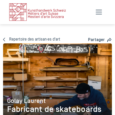
Repertoire des artisan·es d'art
Partager
Golay Laurent
Golay Laurent
Fabricant de skateboards