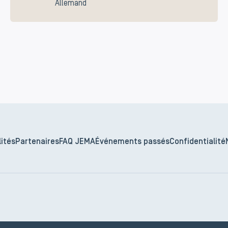
Allemand
ités
Partenaires
FAQ JEMA
Événements passés
Confidentialité