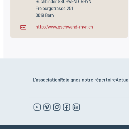
Buchbinder GSCHWEND-RHYN
Freiburgstrasse 251
3018 Bern
http://www.gschwend-rhyn.ch
L'association
Rejoignez notre répertoire
Actual