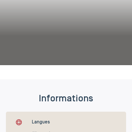
d Renate
Informations
Langues