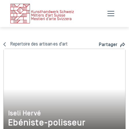
Repertoire des artisan·es d'art
Partager
Iseli Hervé
Iseli Hervé
Ebéniste-polisseur