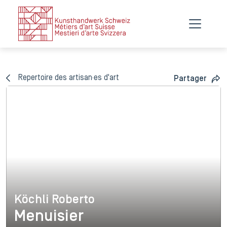
Repertoire des artisan·es d'art
Partager
Köchli Roberto
Köchli Roberto
Menuisier