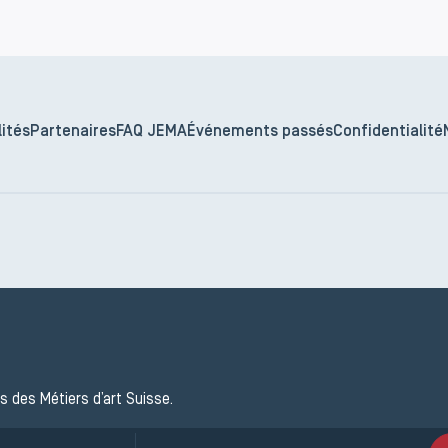
ités
Partenaires
FAQ JEMA
Événements passés
Confidentialité
s des Métiers d’art Suisse.