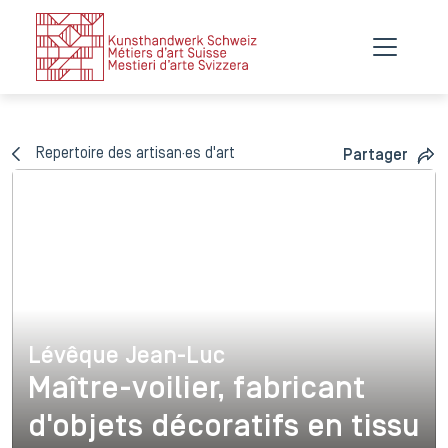
Repertoire des artisan·es d'art
Partager
Lévêque Jean-Luc
Lévêque Jean-Luc
Maître-voilier, fabricant
d'objets décoratifs en tissu