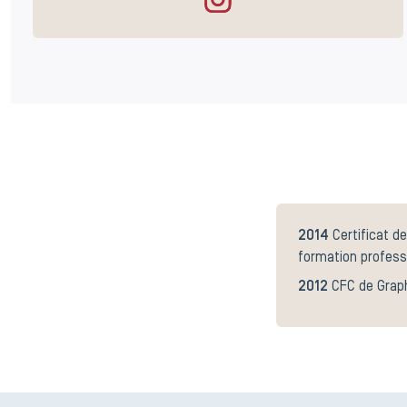
2014
Certificat d
formation profess
2012
CFC de Grap