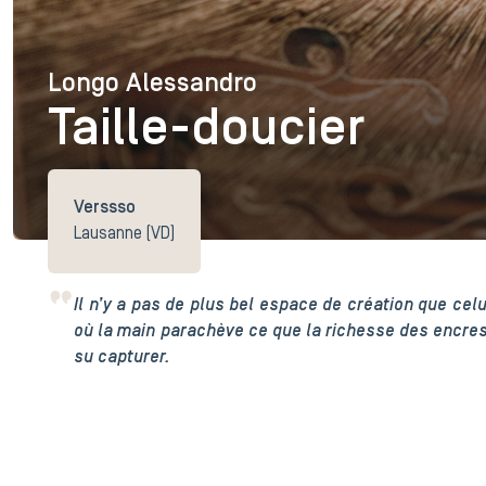
Longo Alessandro
Longo Alessandro
Taille-doucier
Verssso
Lausanne (VD)
Il n’y a pas de plus bel espace de création que celu
où la main parachève ce que la richesse des encres
su capturer.