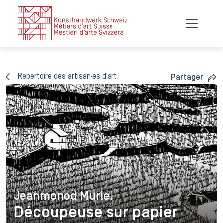
Repertoire des artisan·es d'art
Partager
Jeanmonod Muriel
Jeanmonod Muriel
Découpeuse sur papier