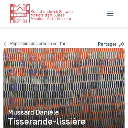
Repertoire des artisan·es d'art
Partager
Mussard Danièle
Mussard Danièle
Tisserande-lissière