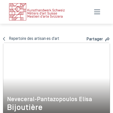
Repertoire des artisan·es d'art
Partager
Neveceral-Pantazopoulos Elisa
Neveceral-Pantazopoulos Eli
Bijoutière