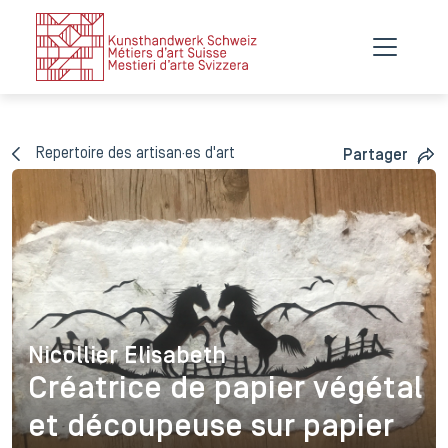
Repertoire des artisan·es d'art
Partager
Nicollier Elisabeth
Nicollier Elisabeth
Créatrice de papier végétal
et découpeuse sur papier