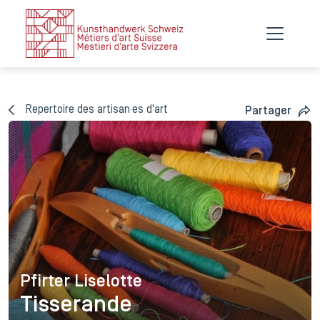
Repertoire des artisan·es d'art
Partager
Pfirter Liselotte
Pfirter Liselotte
Tisserande