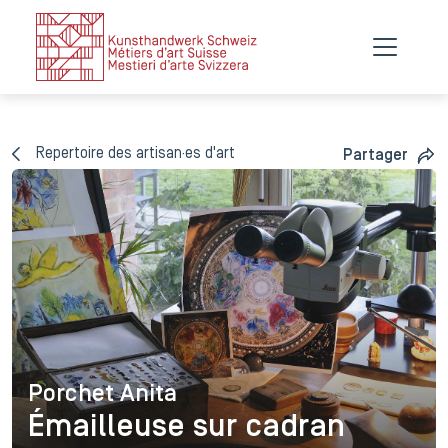
Repertoire des artisan·es d'art
Partager
Porchet Anita
Porchet Anita
Émailleuse sur cadran