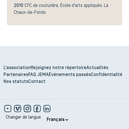
2010
CFC de couturière, École d'arts appliqués, La
Chaux-de-Fonds
L'association
Rejoignez notre répertoire
Actualités
Partenaires
FAQ JEMA
Événements passés
Confidentialité
Nos statuts
Contact
Changer de langue