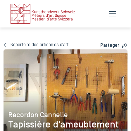
Repertoire des artisan·es d'art
Partager
Racordon Cannelle
Racordon Cannelle
Tapissière d’ameublement