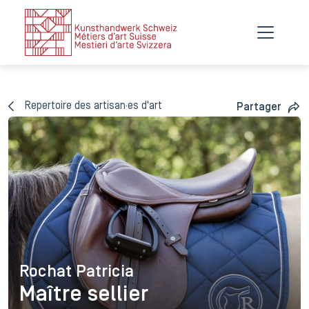
Repertoire des artisan·es d'art
Partager
Rochat Patricia
Rochat Patricia
Maître sellier