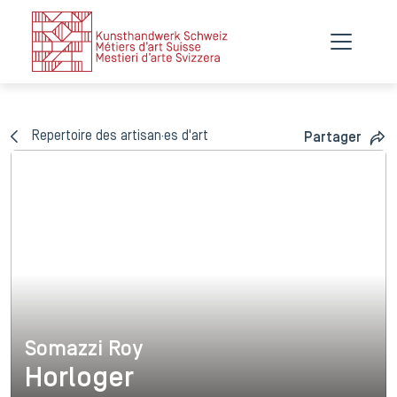
Repertoire des artisan·es d'art
Partager
Somazzi Roy
Somazzi Roy
Horloger