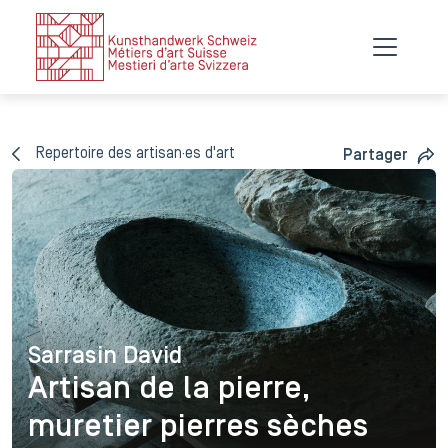
Repertoire des artisan·es d'art
Partager
Sarrasin David
Sarrasin David
Artisan de la pierre,
muretier pierres sèches