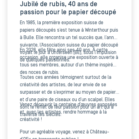
Jubilé de rubis, 40 ans de
passion pour le papier découpé
En 1985, la première exposition suisse de
papiers découpés s’est tenue à Winterthour puis
à Bulle. Elle rencontra un tel succès que, l’année
suivante, l’Association suisse du papier découpé
En 2026, elle fête ainsi ses 40 ans. À cette
voyait le jour à Unterseen (BE), sous l’impulsion
occasion, elle organise une exposition ouverte à
de quelques passionnés.
tous ses membres, autour d’un thème inspiré
des noces de rubis.
Toutes ces années témoignent surtout de la
créativité des artistes, de leur envie de se
surpasser et de s’exprimer au moyen de papier
et d’une paire de ciseaux ou d’un scalpel. Elles
Venez découvrir la centaine d’œuvres exposées
sont le reflet de leur passion pour un art qui a
et, avec les artistes, rendre hommage à la
traversé les siècles.
créativité !
Pour un agréable voyage, venez à Château-