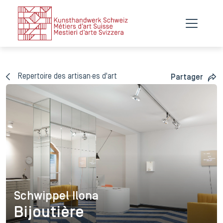
Repertoire des artisan·es d'art
Partager
Schwippel Ilona
Schwippel Ilona
Bijoutière