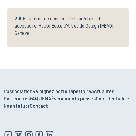
2005
Diplôme de designer en bijou/objet et
accessoire, Haute Ecole d'Art et de Design (HEAD),
Genève
L'association
Rejoignez notre répertoire
Actualités
Partenaires
FAQ JEMA
Événements passés
Confidentialité
Nos statuts
Contact