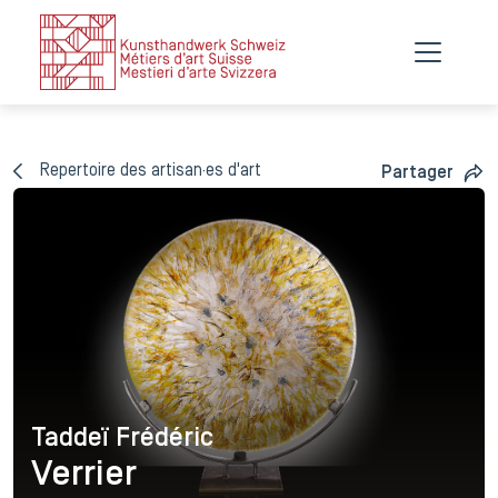
Repertoire des artisan·es d'art
Partager
Taddeï Frédéric
Taddeï Frédéric
Verrier