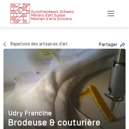
Repertoire des artisan·es d'art
Partager
Udry Francine
Udry Francine
Brodeuse & couturière