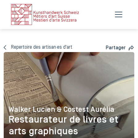
Repertoire des artisan·es d'art
Partager
Walker Lucien & Costest Aurélia
Walker Lucien & Costest Auré
Restaurateur de livres et
arts graphiques