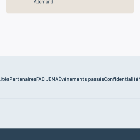
Allemand
ités
Partenaires
FAQ JEMA
Événements passés
Confidentialité