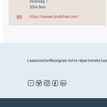
Asterweg 7
3004 Bern
https://saveart.jimdofree.com/
L'association
Rejoignez notre répertoire
Actual