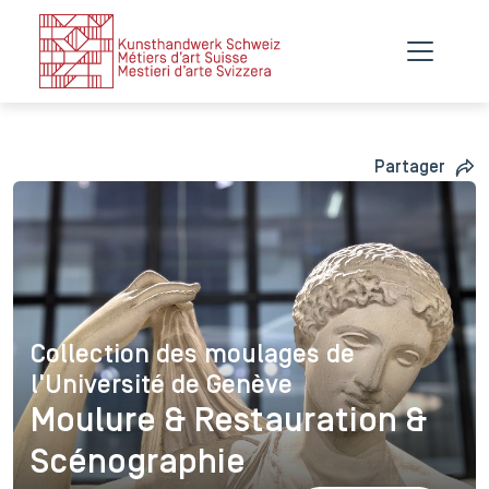
Partager
Collection des moulages de
Collection des moulages de l
l'Université de Genève
Moulure & Restauration &
Scénographie