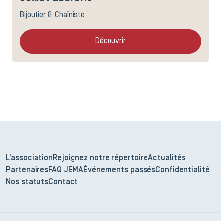
Bijoutier & Chaîniste
Découvrir
L'association
Rejoignez notre répertoire
Actualités
Partenaires
FAQ JEMA
Événements passés
Confidentialité
Nos statuts
Contact