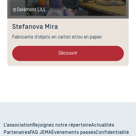
Delémont (JU)
Stefanova Mira
Fabricante d'objets en carton et/ou en papier
Découvrir
L'association
Rejoignez notre répertoire
Actualités
Partenaires
FAQ JEMA
Événements passés
Confidentialité