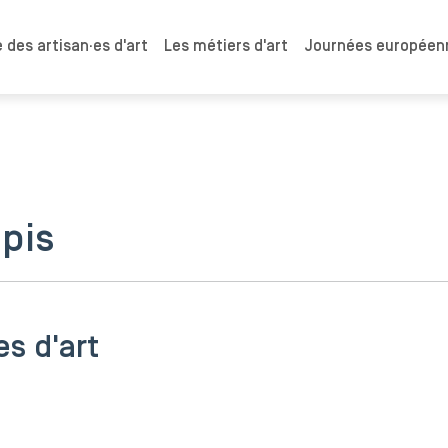
 des artisan·es d'art
Les métiers d'art
Journées européenn
pis
es d'art