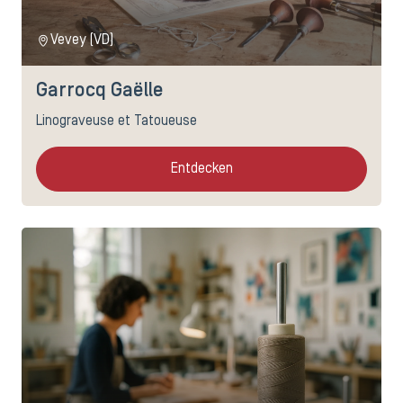
Vevey (VD)
Garrocq Gaëlle
Linograveuse et Tatoueuse
Entdecken