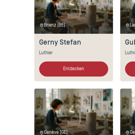
Brienz (BE)
La
Gerny Stefan
Gu
Luthier
Luthi
Entdecken
Genève (GE)
Ge