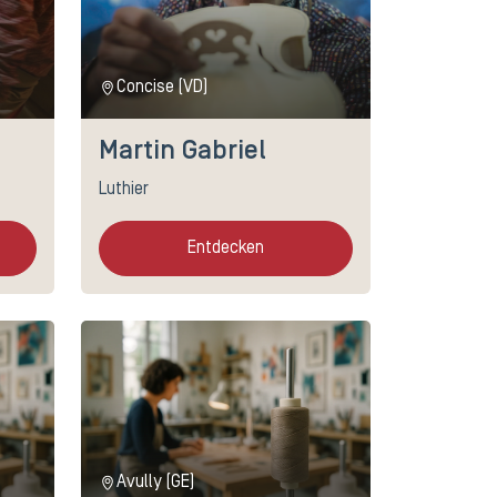
Concise (VD)
Martin Gabriel
Luthier
Entdecken
Avully (GE)