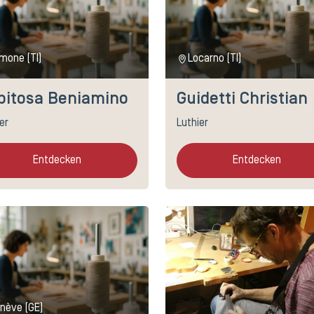
mone (TI)
Locarno (TI)
bitosa Beniamino
Guidetti Christian
er
Luthier
Entdecken
Entdecken
nève (GE)