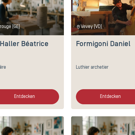
rouge (GE)
Vevey (VD)
Haller Béatrice
Formigoni Daniel
ière
Luthier archetier
Entdecken
Entdecken