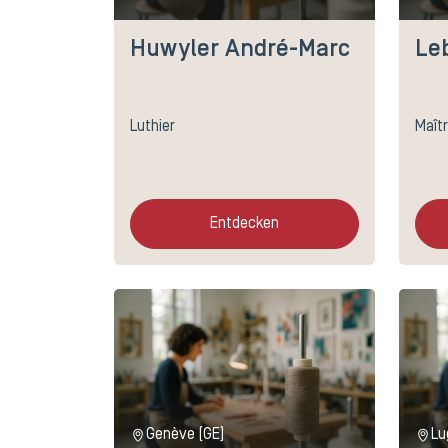
Huwyler André-Marc
Le
Luthier
Maîtr
Entdecken
Genève (GE)
Lu