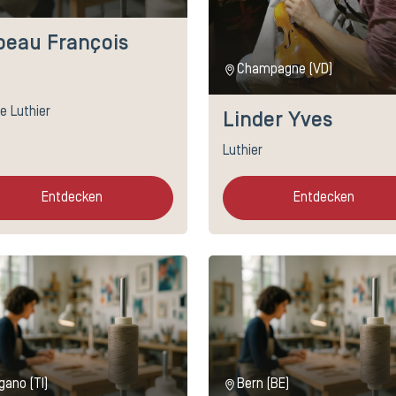
beau François
Champagne (VD)
e Luthier
Linder Yves
Luthier
Entdecken
Entdecken
gano (TI)
Bern (BE)