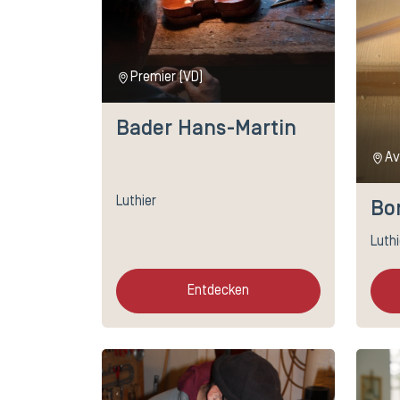
Premier (VD)
Bader Hans-Martin
Av
Luthier
Bor
Luthi
Entdecken