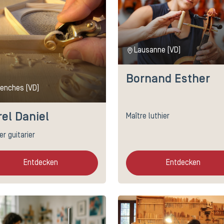
Lausanne (VD)
Bornand Esther
enches (VD)
el Daniel
Maître luthier
er guitarier
Entdecken
Entdecken