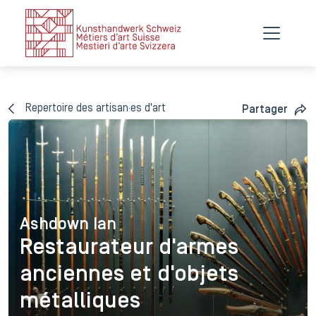
Repertoire des artisan·es d'art
Partager
Ashdown Ian
Ashdown Ian
Restaurateur d'armes
anciennes et d'objets
métalliques