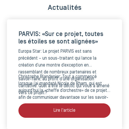
Actualités
PARVIS: «Sur ce projet, toutes
les étoiles se sont alignées»
Europa Star: Le projet PARVIS est sans
précédent – un sous-traitant qui lance la
création d’une montre d’exception en
rassemblant de nombreux partenaires et
Christophe Blandenier: Tout a commencé
savoir-faire, au profit d’une organisation
lorsque j’ai mandaté Nicole de Rham, qui est
caritative. Quel a été le déclic qui vous a amené
aujourd’hui la «cheffe d’orchestre» de ce projet,
vers ce projet?
afin de communiquer davantage sur les savoir-
faire de notre société. Nous souhaitions
Lire l'article
communiquer sur les métiers, mais également
sur la formation, car trouver du personnel
qualifié est une problématique quotidienne pour