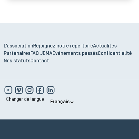
nous qui engageons beaucoup de jeunes sortant
de l’école d’art, notamment de La Chaux-de-
Fonds, et de l’École d’Horlogerie de Genève.
Nous cherchons à pérenniser nos métiers rares,
à montrer et valoriser ce que nous faisons pour
susciter des vocations.
L'association
Rejoignez notre répertoire
Actualités
Partenaires
FAQ JEMA
Événements passés
Confidentialité
Nos statuts
Contact
Changer de langue