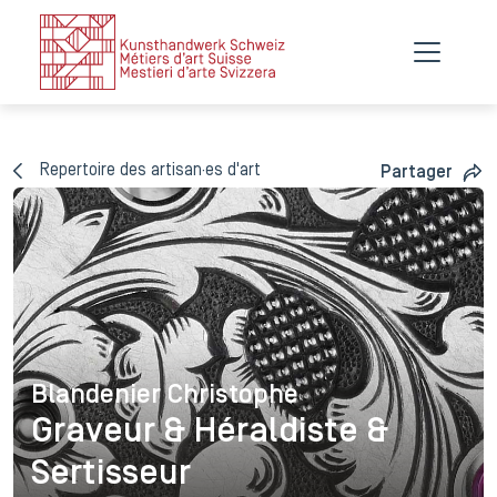
Repertoire des artisan·es d'art
Partager
Blandenier Christophe
Blandenier Christophe
Graveur & Héraldiste &
Sertisseur