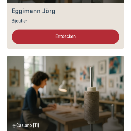
Eggimann Jörg
Bijoutier
Entdecken
Caslano (TI)