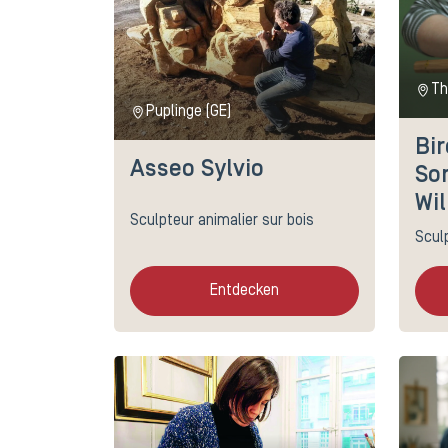
Th
Puplinge (GE)
Bi
Asseo Sylvio
So
Wil
Sculpteur animalier sur bois
Sculp
Entdecken