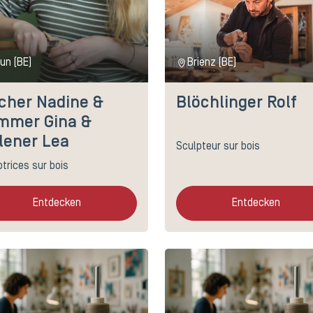
un (BE)
Brienz (BE)
rcher Nadine &
Blöchlinger Rolf
mmer Gina &
lener Lea
Sculpteur sur bois
trices sur bois
Entdecken
Entdecken