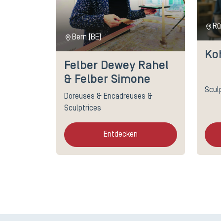
Rü
Bern (BE)
Koh
Felber Dewey Rahel
& Felber Simone
Scul
Doreuses & Encadreuses &
Sculptrices
Entdecken