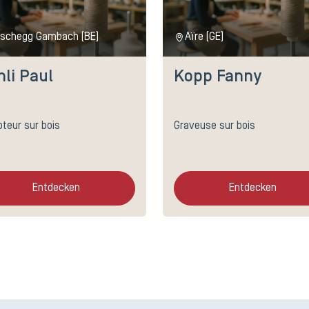
schegg Gambach (BE)
Aïre (GE)
li Paul
Kopp Fanny
pteur sur bois
Graveuse sur bois
Entdecken
Entdecken