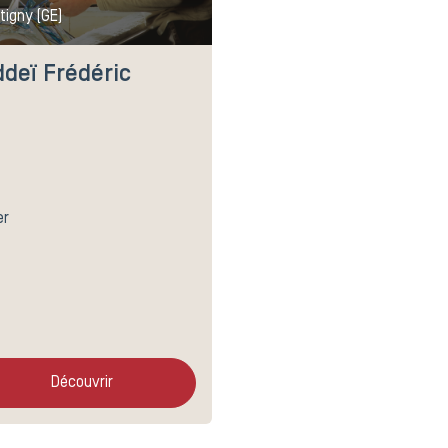
tigny (GE)
deï Frédéric
er
Découvrir