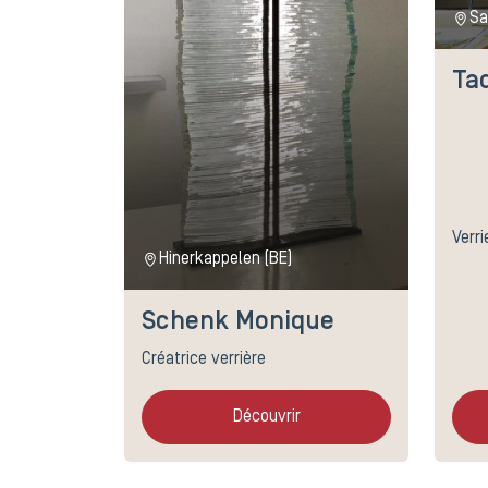
Sa
Tad
Verri
Hinerkappelen (BE)
Schenk Monique
Créatrice verrière
Découvrir