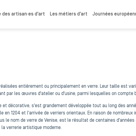
 des artisan·es d'art
Les métiers d'art
Journées européenn
 réalisées entièrement ou principalement en verre. Leur taille est va
ant par les œuvres d'atelier ou d'usine, parmi lesquelles on compte b
lle et décorative, s'est grandement développée tout au long des année
 en 1204 et l'arrivée de verriers orientaux. En raison de nombreux inc
 le nom de verre de Venise, est le résultat de centaines d'années d
a verrerie artistique moderne.