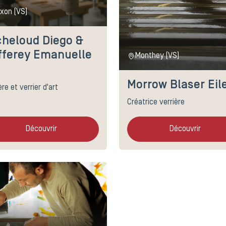
xon (VS)
cheloud Diego &
fferey Emanuelle
Monthey (VS)
Morrow Blaser Eil
ère et verrier d'art
Créatrice verrière
Découvrir
Découvrir