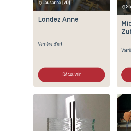
Lausanne (VD)
Sa
Londez Anne
Mi
Zu
Verrière d'art
Verri
Découvrir