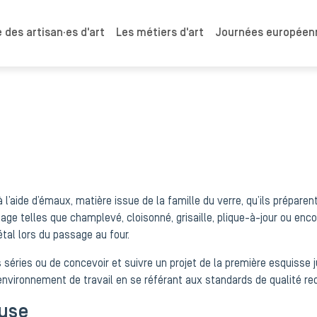
 des artisan·es d'art
Les métiers d'art
Journées européenn
l’aide d’émaux, matière issue de la famille du verre, qu’ils prépare
llage telles que champlevé, cloisonné, grisaille, plique-à-jour ou enc
métal lors du passage au four.
séries ou de concevoir et suivre un projet de la première esquisse jus
nvironnement de travail en se référant aux standards de qualité req
euse