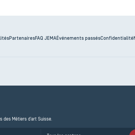
ités
Partenaires
FAQ JEMA
Événements passés
Confidentialité
s des Métiers d’art Suisse.