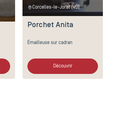
Corcelles-le-Jorat (VD)
Porchet Anita
Émailleuse sur cadran
Découvrir