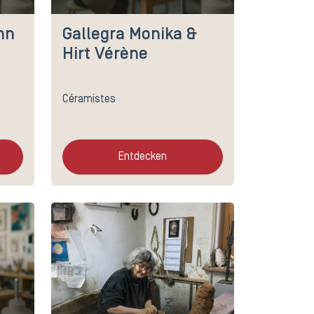
nn
Gallegra Monika &
Hirt Vérène
Céramistes
Entdecken