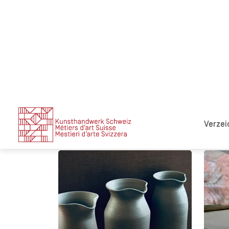
Fa
Eri
Allaman (VD)
Duplain Monique
Céra
Céramiste
Entdecken