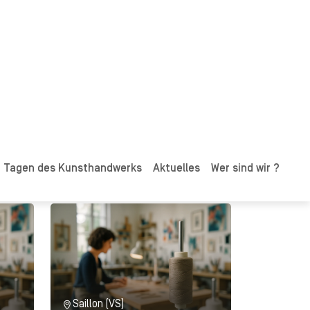
Favre Moulin Valérie
Céramiste
Entdecken
Saillon (VS)