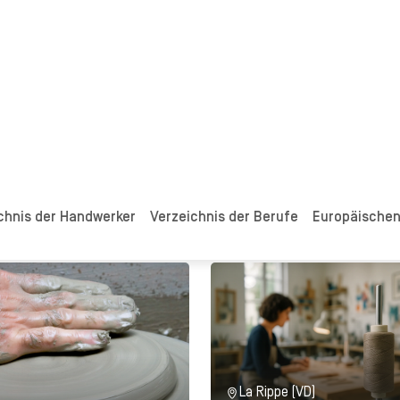
Vandoeuvres (GE)
nkhauser Schürch
Faurax Marie
ka
Céramiste & Sérigraphe
miste
Entdecken
Entdecken
La Rippe (VD)