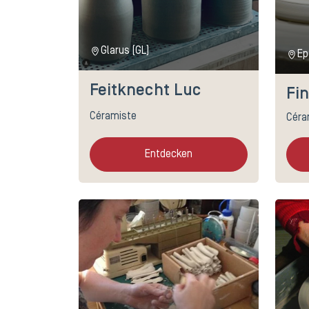
Glarus (GL)
Ep
Feitknecht Luc
Fi
Céramiste
Céra
Entdecken